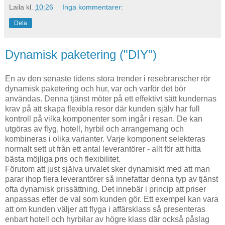
Laila
kl.
10:26
Inga kommentarer:
Dela
Dynamisk paketering ("DIY")
En av den senaste tidens stora trender i resebranscher rör
dynamisk paketering och hur, var och varför det bör
användas. Denna tjänst möter på ett effektivt sätt kundernas
krav på att skapa flexibla resor där kunden själv har full
kontroll på vilka komponenter som ingår i resan. De kan
utgöras av flyg, hotell, hyrbil och arrangemang och
kombineras i olika varianter. Varje komponent selekteras
normalt sett ut från ett antal leverantörer - allt för att hitta
bästa möjliga pris och flexibilitet.
Förutom att just själva urvalet sker dynamiskt med att man
parar ihop flera leverantörer så innefattar denna typ av tjänst
ofta dynamisk prissättning. Det innebär i princip att priser
anpassas efter de val som kunden gör. Ett exempel kan vara
att om kunden väljer att flyga i affärsklass så presenteras
enbart hotell och hyrbilar av högre klass där också påslag