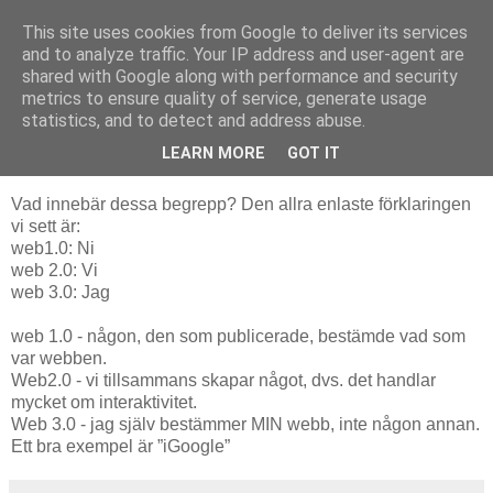
This site uses cookies from Google to deliver its services
and to analyze traffic. Your IP address and user-agent are
shared with Google along with performance and security
▼
metrics to ensure quality of service, generate usage
statistics, and to detect and address abuse.
torsdag 8 juli 2010
Web 1.0 – 2.0 – 3.0
LEARN MORE
GOT IT
Vad innebär dessa begrepp? Den allra enlaste förklaringen
vi sett är:
web1.0: Ni
web 2.0: Vi
web 3.0: Jag
web 1.0 - någon, den som publicerade, bestämde vad som
var webben.
Web2.0 - vi tillsammans skapar något, dvs. det handlar
mycket om interaktivitet.
Web 3.0 - jag själv bestämmer MIN webb, inte någon annan.
Ett bra exempel är ”iGoogle”